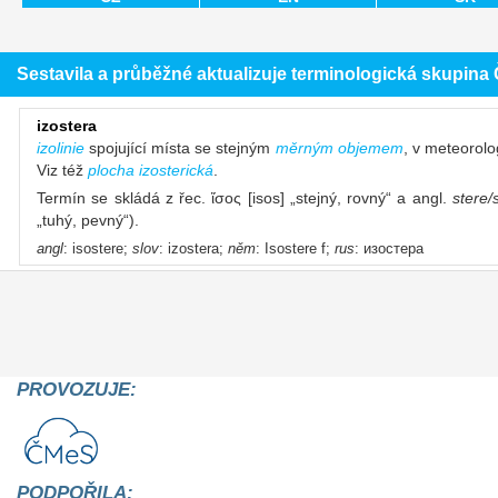
Sestavila a průběžné aktualizuje terminologická skupin
izostera
izolinie
spojující místa se stejným
měrným objemem
, v meteorol
Viz též
plocha izosterická
.
Termín se skládá z řec. ἴσος [isos] „stejný, rovný“ a angl.
stere/
„tuhý, pevný“).
angl
: isostere;
slov
: izostera;
něm
: Isostere f;
rus
: изостера
PROVOZUJE:
PODPOŘILA: