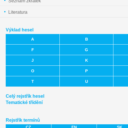
Seznam zkratek
Literatura
Výklad hesel
A
B
F
G
J
K
O
P
T
U
Celý rejstřík hesel
Tematické třídění
Rejstřík termínů
CZ
EN
SK