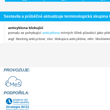
Sestavila a průběžné aktualizuje terminologická skupin
anticyklona blokující
pomalu se pohybující
anticyklona
mírných šířek působící jako p
angl
: blocking anticyclone;
slov
: blokujúca anticyklóna;
něm
: blockiere
PROVOZUJE:
PODPOŘILA: