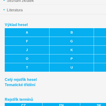
Seznam zkratek
Literatura
Výklad hesel
A
B
F
G
J
K
O
P
T
U
Celý rejstřík hesel
Tematické třídění
Rejstřík termínů
CZ
EN
SK