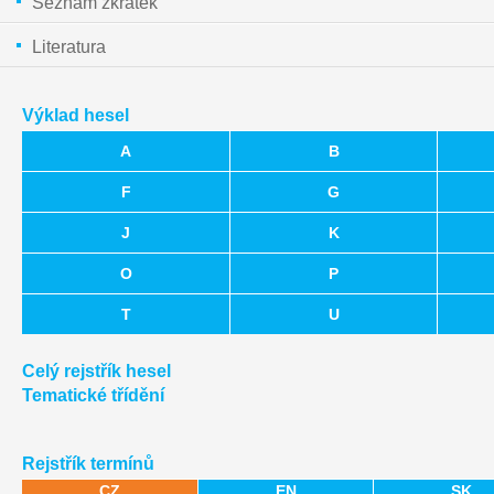
Seznam zkratek
Literatura
Výklad hesel
A
B
F
G
J
K
O
P
T
U
Celý rejstřík hesel
Tematické třídění
Rejstřík termínů
CZ
EN
SK