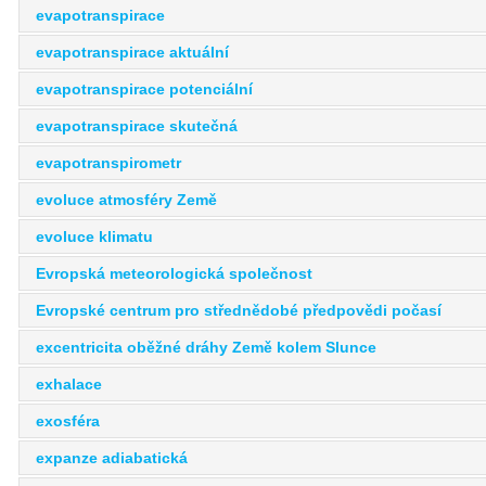
evapotranspirace
evapotranspirace aktuální
evapotranspirace potenciální
evapotranspirace skutečná
evapotranspirometr
evoluce atmosféry Země
evoluce klimatu
Evropská meteorologická společnost
Evropské centrum pro střednědobé předpovědi počasí
excentricita oběžné dráhy Země kolem Slunce
exhalace
exosféra
expanze adiabatická