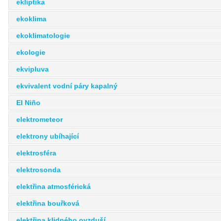
ekliptika
ekoklima
ekoklimatologie
ekologie
ekvipluva
ekvivalent vodní páry kapalný
El Niño
elektrometeor
elektrony ubíhající
elektrosféra
elektrosonda
elektřina atmosférická
elektřina bouřková
elektřina klidného ovzduší