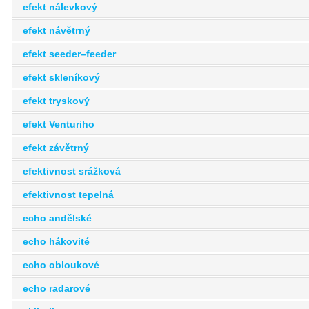
efekt nálevkový
efekt návětrný
efekt seeder–feeder
efekt skleníkový
efekt tryskový
efekt Venturiho
efekt závětrný
efektivnost srážková
efektivnost tepelná
echo andělské
echo hákovité
echo obloukové
echo radarové