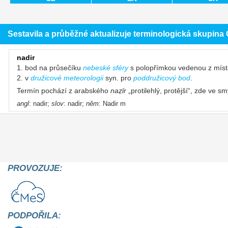
Sestavila a průběžné aktualizuje terminologická skupin
nadir
1. bod na průsečíku
nebeské sféry
s polopřímkou vedenou z místa 
2. v
družicové meteorologii
syn. pro
poddružicový bod
.
Termín pochází z arabského
naẓīr
„protilehlý, protější“, zde ve s
angl
: nadir;
slov
: nadir;
něm
: Nadir m
PROVOZUJE:
PODPOŘILA: