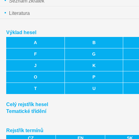
Seznam zkratek
Literatura
Výklad hesel
A
B
F
G
J
K
O
P
T
U
Celý rejstřík hesel
Tematické třídění
Rejstřík termínů
CZ
EN
SK