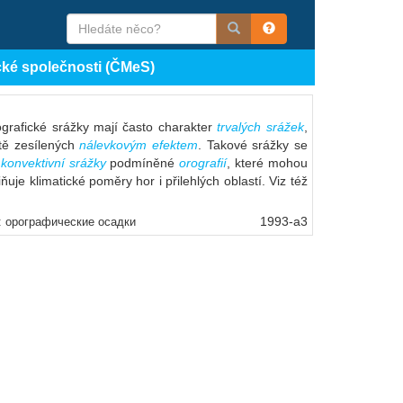
cké společnosti (ČMeS)
ografické srážky mají často charakter
trvalých srážek
,
tě zesílených
nálevkovým efektem
. Takové srážky se
e
konvektivní srážky
podmíněné
orografií
, které mohou
je klimatické poměry hor i přilehlých oblastí. Viz též
1993-a3
: орографические осадки