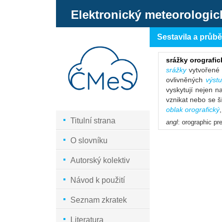
Elektronický meteorologic
Sestavila a průb
srážky orografic
srážky
vytvořené 
ovlivněných
výst
vyskytují nejen na
vznikat nebo se ší
oblak orografický
Titulní strana
angl
: orographic pre
O slovníku
Autorský kolektiv
Návod k použití
Seznam zkratek
Literatura