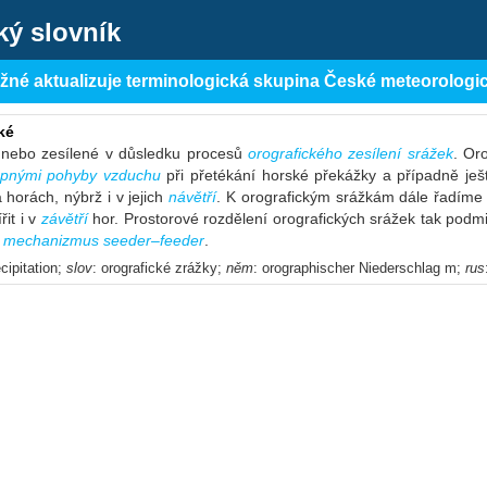
ký slovník
ěžné aktualizuje terminologická skupina České meteorologi
ké
nebo zesílené v důsledku procesů
orografického zesílení srážek
. Or
upnými pohyby vzduchu
při přetékání horské překážky a případně ješ
 horách, nýbrž i v jejich
návětří
. K orografickým srážkám dále řadím
řit i v
závětří
hor. Prostorové rozdělení orografických srážek tak podmiňu
,
mechanizmus seeder–feeder
.
cipitation;
slov
: orografické zrážky;
něm
: orographischer Niederschlag m;
rus