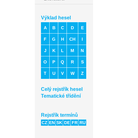
Výklad hesel
A
B
C
D
E
F
G
H
CH
I
J
K
L
M
N
O
P
Q
R
S
T
U
V
W
Z
Celý rejstřík hesel
Tematické třídění
Rejstřík termínů
CZ
EN
SK
DE
FR
RU