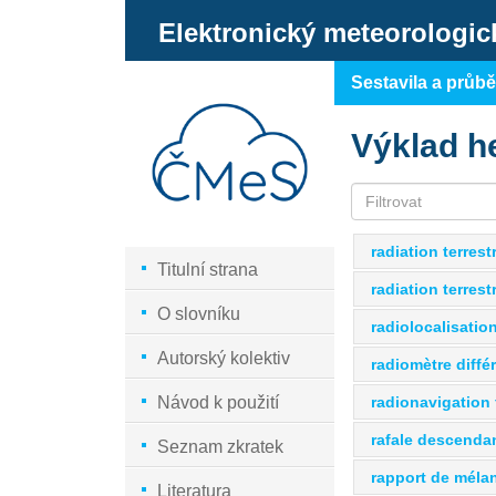
Elektronický meteorologic
Sestavila a průb
Výklad h
radiation terrestr
Titulní strana
radiation terrestr
O slovníku
radiolocalisation
Autorský kolektiv
radiomètre diffé
radionavigation 
Návod k použití
rafale descendan
Seznam zkratek
rapport de méla
Literatura