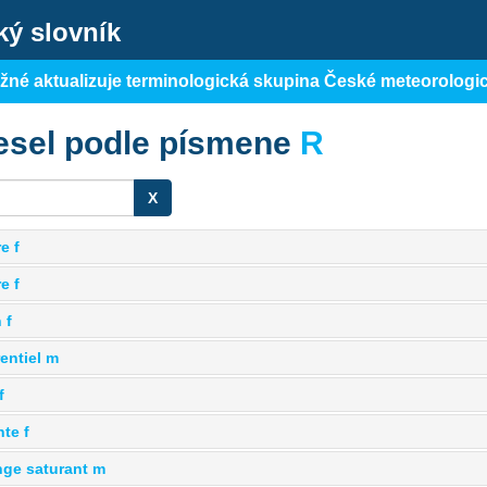
ký slovník
ěžné aktualizuje terminologická skupina České meteorologi
esel podle písmene
R
X
e f
e f
 f
rentiel m
f
te f
nge saturant m