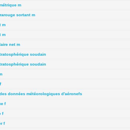
métrique m
rarouge sortant m
t m
t m
aire net m
tratosphérique soudain
tratosphérique soudain
 m
f
des données météorologiques d'aéronefs
ue f
 f
r f