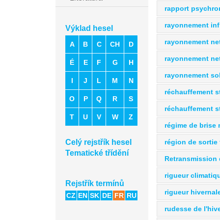
rapport psychro
rayonnement inf
Výklad hesel
rayonnement ne
A
B
C
CH
D
rayonnement ne
É
E
F
G
H
rayonnement sol
I
J
L
M
N
réchauffement s
O
P
Q
R
S
réchauffement s
T
U
V
W
Z
régime de brise
région de sortie 
Celý rejstřík hesel
Tematické třídění
Retransmission 
rigueur climatiq
Rejstřík termínů
rigueur hivernale
CZ
EN
SK
DE
FR
RU
rudesse de l'hive