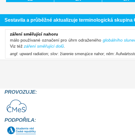
Sestavila a průběžné aktualizuje terminologická skupin
záření směřující nahoru
málo používané označení pro úhrn odraženého
globálního slune
Viz též
záření směřující dolů
.
angl
: upward radiation;
slov
: žiarenie smerujúce nahor;
něm
: Aufwärtsst
PROVOZUJE:
PODPOŘILA: