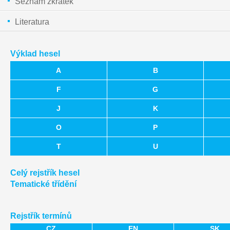
Seznam zkratek
Literatura
Výklad hesel
A
B
F
G
J
K
O
P
T
U
Celý rejstřík hesel
Tematické třídění
Rejstřík termínů
CZ
EN
SK