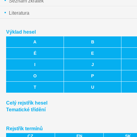
Seznam zkratek
Literatura
Výklad hesel
A
B
É
E
I
J
O
P
T
U
Celý rejstřík hesel
Tematické třídění
Rejstřík termínů
CZ
EN
SK