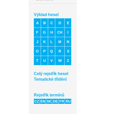
Výklad hesel
A
B
C
D
E
F
G
H
CH
I
J
K
L
M
N
O
P
Q
R
S
T
U
V
W
Z
Celý rejstřík hesel
Tematické třídění
Rejstřík termínů
CZ
EN
SK
DE
FR
RU