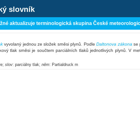
ký slovník
ěžné aktualizuje terminologická skupina České meteorologi
ak
vyvolaný jednou ze složek směsi plynů. Podle
Daltonova zákona
se 
ový tlak směsi je součtem parciálních tlaků jednotlivých plynů. V met
re;
slov
: parciálny tlak;
něm
: Partialdruck m