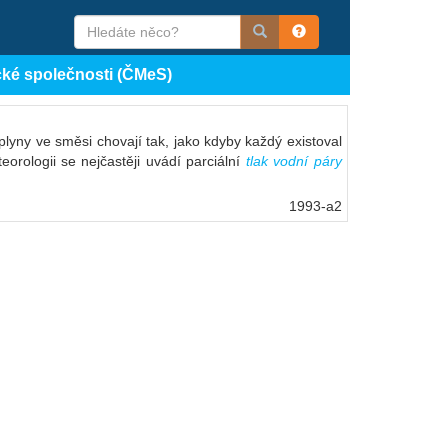
cké společnosti (ČMeS)
plyny ve směsi chovají tak, jako kdyby každý existoval
eorologii se nejčastěji uvádí parciální
tlak vodní páry
1993-a2