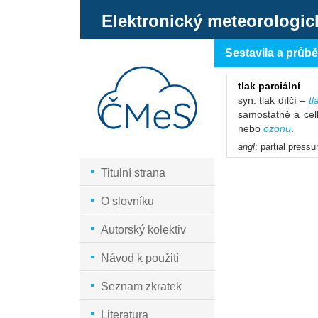
Elektronický meteorologic
Sestavila a průb
tlak parciální
syn. tlak dílčí –
tl
samostatně a celk
nebo
ozonu
.
angl
: partial pressu
Titulní strana
O slovníku
Autorský kolektiv
Návod k použití
Seznam zkratek
Literatura