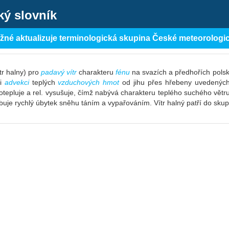
ký slovník
ěžné aktualizuje terminologická skupina České meteorologi
tr halny) pro
padavý vítr
charakteru
fénu
na svazích a předhořích pols
ři
advekci
teplých
vzduchových hmot
od jihu přes hřebeny uvedených p
tepluje a rel. vysušuje, čímž nabývá charakteru teplého suchého větru
buje rychlý úbytek sněhu táním a vypařováním. Vítr halný patří do sku