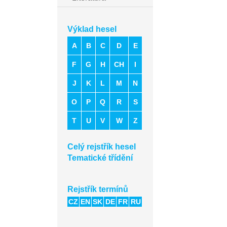
Výklad hesel
A
B
C
D
E
F
G
H
CH
I
J
K
L
M
N
O
P
Q
R
S
T
U
V
W
Z
Celý rejstřík hesel
Tematické třídění
Rejstřík termínů
CZ
EN
SK
DE
FR
RU