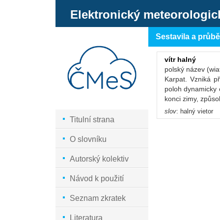
Elektronický meteorologic
Sestavila a průb
vítr halný
polský název (wia
Karpat. Vzniká p
poloh dynamicky o
konci zimy, způso
slov
: halný vietor
Titulní strana
O slovníku
Autorský kolektiv
Návod k použití
Seznam zkratek
Literatura