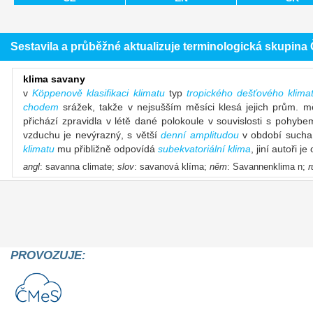
Sestavila a průběžné aktualizuje terminologická skupin
klima savany
v
Köppenově klasifikaci klimatu
typ
tropického dešťového klima
chodem
srážek, takže v nejsušším měsíci klesá jejich prům.
přichází zpravidla v létě dané polokoule v souvislosti s pohyb
vzduchu je nevýrazný, s větší
denní amplitudou
v období sucha
klimatu
mu přibližně odpovídá
subekvatoriální klima
, jiní autoři j
angl
: savanna climate;
slov
: savanová klíma;
něm
: Savannenklima n;
r
PROVOZUJE: