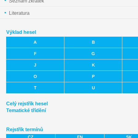
Seznam zkratek
Literatura
Výklad hesel
A
B
F
G
J
K
O
P
T
U
Celý rejstřík hesel
Tematické třídění
Rejstřík termínů
CZ
EN
SK