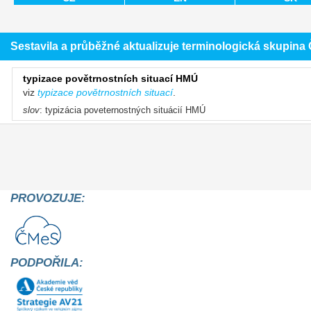
Sestavila a průběžné aktualizuje terminologická skupin
typizace povětrnostních situací HMÚ
viz
typizace povětrnostních situací
.
slov
: typizácia poveternostných situácií HMÚ
PROVOZUJE:
PODPOŘILA: