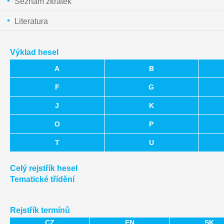
Seznam zkratek
Literatura
Výklad hesel
A
B
F
G
J
K
O
P
T
U
Celý rejstřík hesel
Tematické třídění
Rejstřík termínů
CZ
EN
SK