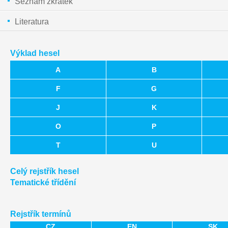
Seznam zkratek
Literatura
Výklad hesel
A
B
F
G
J
K
O
P
T
U
Celý rejstřík hesel
Tematické třídění
Rejstřík termínů
CZ
EN
SK