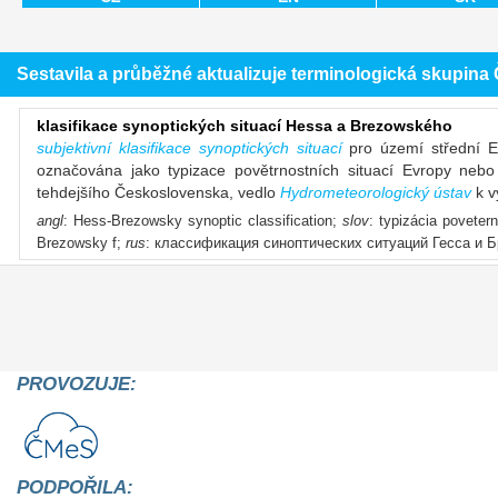
Sestavila a průběžné aktualizuje terminologická skupin
klasifikace synoptických situací Hessa a Brezowského
subjektivní klasifikace synoptických situací
pro území střední E
označována jako typizace povětrnostních situací Evropy ne
tehdejšího Československa, vedlo
Hydrometeorologický ústav
k v
angl
: Hess-Brezowsky synoptic classification;
slov
: typizácia povete
Brezowsky f;
rus
: классификация синоптических ситуаций Гесса и 
PROVOZUJE:
PODPOŘILA: