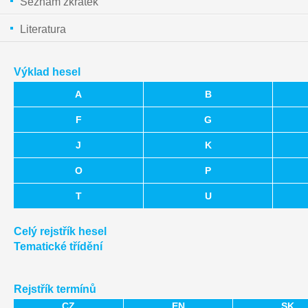
Seznam zkratek
Literatura
Výklad hesel
A
B
F
G
J
K
O
P
T
U
Celý rejstřík hesel
Tematické třídění
Rejstřík termínů
CZ
EN
SK