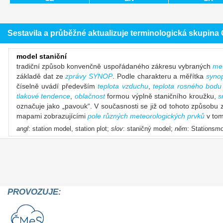
Sestavila a průběžné aktualizuje terminologická skupin
model staniční
tradiční způsob konvenčně uspořádaného zákresu vybraných
met
základě dat ze
zprávy SYNOP
. Podle charakteru a měřítka
syno
číselně uvádí především
teplota vzduchu
,
teplota rosného bodu
tlakové tendence
,
oblačnost
formou výplně staničního kroužku,
s
označuje jako „pavouk“. V současnosti se již od tohoto způsobu 
mapami zobrazujícími
pole různých meteorologických prvků
v tom
angl
: station model, station plot;
slov
: staničný model;
něm
: Stationsmo
PROVOZUJE: