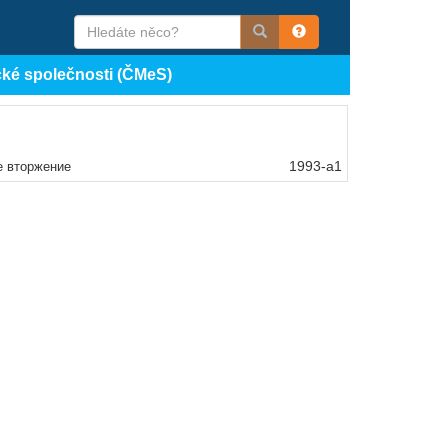
cké společnosti (ČMeS)
1993-a1
е вторжение