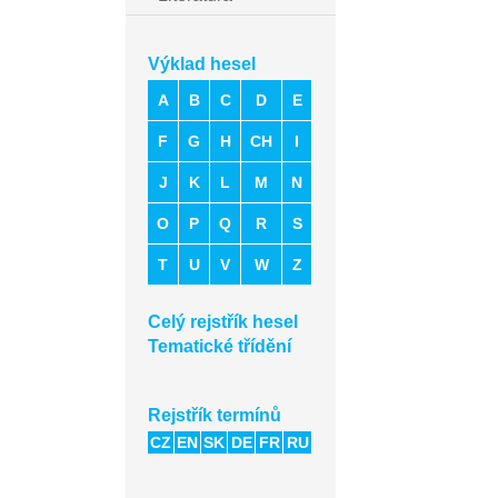
Výklad hesel
A
B
C
D
E
F
G
H
CH
I
J
K
L
M
N
O
P
Q
R
S
T
U
V
W
Z
Celý rejstřík hesel
Tematické třídění
Rejstřík termínů
CZ
EN
SK
DE
FR
RU