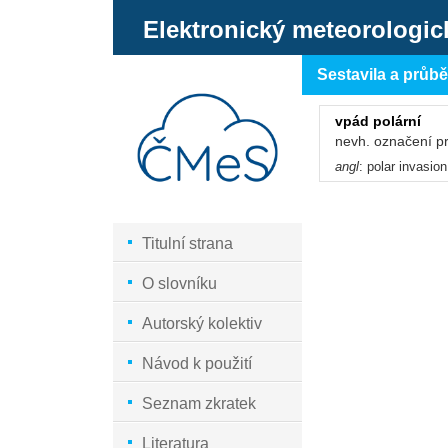
Elektronický meteorologic
Sestavila a průb
vpád polární
nevh. označení p
angl
: polar invasio
Titulní strana
O slovníku
Autorský kolektiv
Návod k použití
Seznam zkratek
Literatura