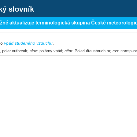
ký slovník
ěžné aktualizuje terminologická skupina České meteorologi
ro
vpád studeného vzduchu
.
n, polar outbreak;
slov
: polárny vpád;
něm
: Polarluftausbruch m;
rus
: полярно