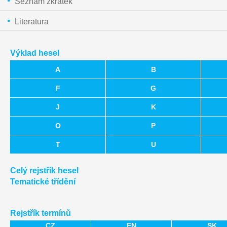
Seznam zkratek
Literatura
Výklad hesel
A
B
F
G
J
K
O
P
T
U
Celý rejstřík hesel
Tematické třídění
Rejstřík termínů
CZ
EN
SK