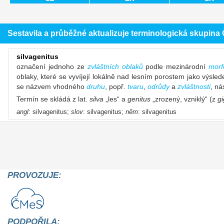
Sestavila a průběžné aktualizuje terminologická skupin
silvagenitus
označení jednoho ze
zvláštních oblaků
podle mezinárodní
morf
oblaky, které se vyvíjejí lokálně nad lesním porostem jako výsle
se názvem vhodného
druhu
, popř.
tvaru
,
odrůdy
a
zvláštnosti
, ná
Termín se skládá z lat.
silva
„les“ a
genitus
„zrozený, vzniklý“ (z
g
angl
: silvagenitus;
slov
: silvagenitus;
něm
: silvagenitus
PROVOZUJE:
PODPOŘILA: