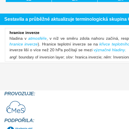
Sestavila a průběžné aktualizuje terminologická skupin
hranice inverze
hladina v
atmosféře
, v níž ve směru zdola nahoru začíná, res
hranice inverze
). Hranice teplotní inverze se na
křivce teplotníh
inverze liší o více než 20 hPa počítají se mezi
význačné hladiny
.
angl
: boundary of inversion layer;
slov
: hranica inverzie;
něm
: Inversio
PROVOZUJE:
PODPOŘILA: