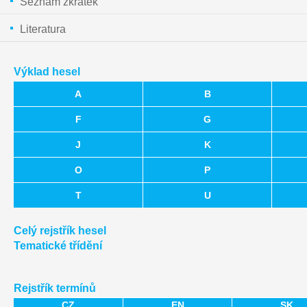
Seznam zkratek
Literatura
Výklad hesel
A
B
F
G
J
K
O
P
T
U
Celý rejstřík hesel
Tematické třídění
Rejstřík termínů
CZ
EN
SK