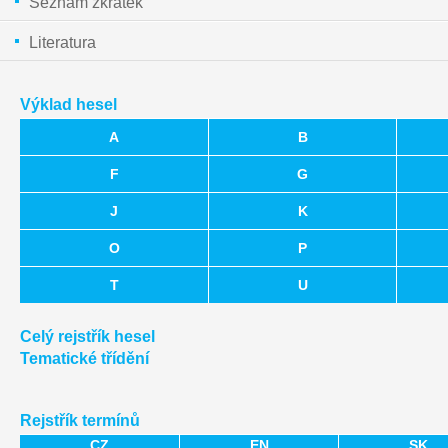
Seznam zkratek
Literatura
Výklad hesel
A
B
F
G
J
K
O
P
T
U
Celý rejstřík hesel
Tematické třídění
Rejstřík termínů
CZ
EN
SK