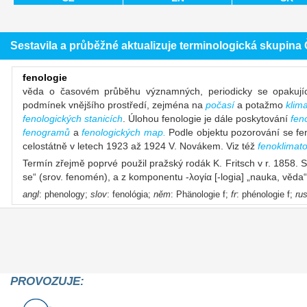
Sestavila a průběžné aktualizuje terminologická skupin
fenologie
věda o časovém průběhu významných, periodicky se opakujícíc
podmínek vnějšího prostředí, zejména na
počasí
a potažmo
klim
fenologických stanicích
. Úlohou fenologie je dále poskytování
fen
fenogramů
a
fenologických map.
Podle objektu pozorování se fe
celostátně v letech 1923 až 1924 V. Novákem. Viz též
fenoklimato
Termín zřejmě poprvé použil pražský rodák K. Fritsch v r. 1858. Sk
se“ (srov. fenomén), a z komponentu -λoγία [-logia] „nauka, věda“,
angl
: phenology;
slov
: fenológia;
něm
: Phänologie f;
fr
: phénologie f;
ru
PROVOZUJE: