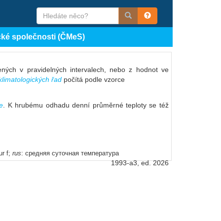
cké společnosti (ČMeS)
ných v pravidelných intervalech, nebo z hodnot ve
limatologických řad
počítá podle vzorce
e
. K hrubému odhadu denní průměrné teploty se též
ur f;
rus
: средняя суточная температура
1993-a3, ed. 2026