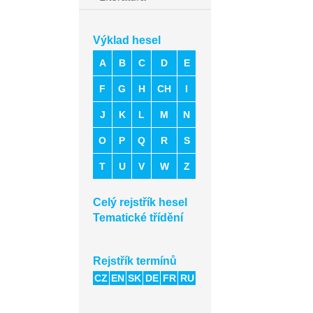
Výklad hesel
A
B
C
D
E
F
G
H
CH
I
J
K
L
M
N
O
P
Q
R
S
T
U
V
W
Z
Celý rejstřík hesel
Tematické třídění
Rejstřík termínů
CZ
EN
SK
DE
FR
RU