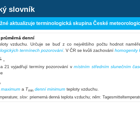
ký slovník
ěžné aktualizuje terminologická skupina České meteorologi
 průměrná denní
loty vzduchu. Určuje se buď z co největšího počtu hodnot naměře
ologických termínech pozorování
. V ČR se kvůli zachování
homogenity k
,
1
 a 21 vyjadřují termíny pozorování v
místním středním slunečním čas
ce
,
í maximum
a
T
denní minimum
teploty vzduchu.
min
emperature;
slov
: priemerná denná teplota vzduchu;
něm
: Tagesmitteltemperat