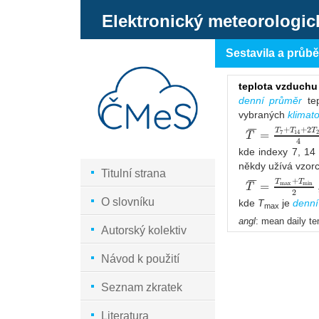
Elektronický meteorologic
Sestavila a průb
teplota vzduchu
denní průměr
tep
vybraných
klimat
¯
¯
¯
+
+
2
T
T
T
=
7
14
2
T
4
kde indexy 7, 14
někdy užívá vzor
Titulní strana
¯
¯
¯
+
T
T
=
max
min
T
2
O slovníku
kde
T
je
denn
max
angl
: mean daily t
Autorský kolektiv
Návod k použití
Seznam zkratek
Literatura