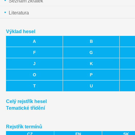
Seznam zkratek
Literatura
Výklad hesel
A
B
F
G
J
K
O
P
T
U
Celý rejstřík hesel
Tematické třídění
Rejstřík termínů
CZ
EN
SK