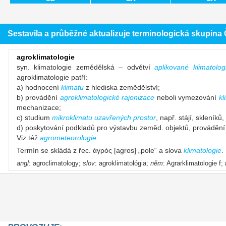
Sestavila a průběžné aktualizuje terminologická skupin
agroklimatologie
syn. klimatologie zemědělská – odvětví
aplikované klimatolog
agroklimatologie patří:
a) hodnocení
klimatu
z hlediska zemědělství;
b) provádění
agroklimatologické rajonizace
neboli vymezování
kl
mechanizace;
c) studium
mikroklimatu uzavřených prostor
, např. stájí, skleník
d) poskytování podkladů pro výstavbu zeměd. objektů, provádění
Viz též
agrometeorologie
.
Termín se skládá z řec. ἀγρός [agros] „pole“ a slova
klimatologie
.
angl
: agroclimatology;
slov
: agroklimatológia;
něm
: Agrarklimatologie f;