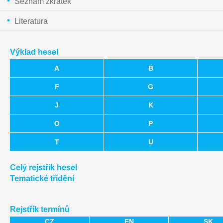
Seznam zkratek
Literatura
Výklad hesel
A
B
F
G
J
K
O
P
T
U
Celý rejstřík hesel
Tematické třídění
Rejstřík termínů
CZ
EN
SK