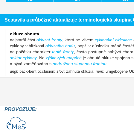
Sestavila a průběžné aktualizuje terminologická skupin
okluze ohnutá
nejstarší část
okluzní fronty
, která se vlivem
cyklonální cirkulace
cyklony v blízkosti
okluzního bodu
, popř. v důsledku méně časté
na počátku charakter
teplé fronty
, často postupně nabývá chara
sektor cyklony
. Na
výškových mapách
je ohnutá okluze spojena s
a bývá zaměňována s
podružnou studenou frontou
.
angl
: back-bent occlusion;
slov
: zahnutá oklúzia;
něm
: umgebogene Okk
PROVOZUJE: