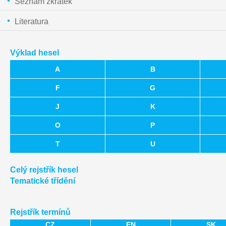
Seznam zkratek
Literatura
Výklad hesel
A
B
F
G
J
K
O
P
T
U
Celý rejstřík hesel
Tematické třídění
Rejstřík termínů
CZ
EN
SK