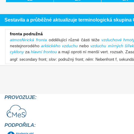
Sestavila a průběžné aktualizuje terminologická skupin
fronta podružná
atmosférická fronta
oddělující různé části téže
vzduchové hmot
nestejnorodého
arktického vzduchu
nebo
vzduchu mírných šířek
cyklony
za
hlavní frontou
a mají oproti ní menší vert. rozsah. Zas
angl
: secondary front;
slov
: podružný front;
něm
: Nebenfront f, sekundä
PROVOZUJE:
PODPOŘILA: