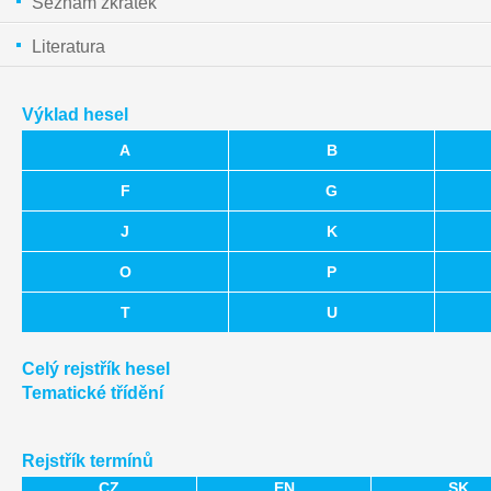
Seznam zkratek
Literatura
Výklad hesel
A
B
F
G
J
K
O
P
T
U
Celý rejstřík hesel
Tematické třídění
Rejstřík termínů
CZ
EN
SK