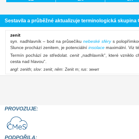
Sestavila a průběžné aktualizuje terminologická skupin
zenit
syn. nadhlavník – bod na průsečíku
nebeské sféry
s polopřímkou
Slunce prochází zenitem, je potenciální
insolace
maximální. Viz t
Termín pochází ze středolat.
cenit
„nadhlavník“, které vzniklo
cesta nad hlavou“.
angl
: zenith;
slov
: zenit;
něm
: Zenit m;
rus
: зенит
PROVOZUJE:
PODPOŘILA: