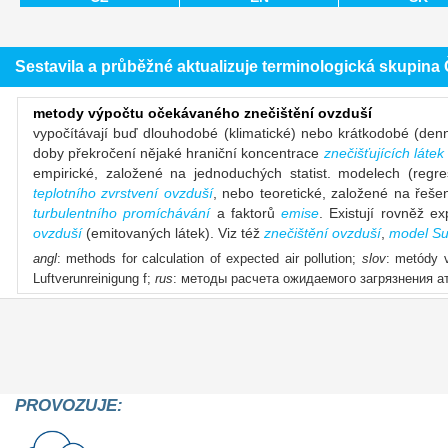
Sestavila a průběžné aktualizuje terminologická skupin
metody výpočtu očekávaného znečištění ovzduší
vypočítávají buď dlouhodobé (klimatické) nebo krátkodobé (denn
doby překročení nějaké hraniční koncentrace
znečišťujících látek
empirické, založené na jednoduchých statist. modelech (regre
teplotního zvrstvení ovzduší
, nebo teoretické, založené na řeš
turbulentního promíchávání
a faktorů
emise
. Existují rovněž e
ovzduší
(emitovaných látek). Viz též
znečištění ovzduší
,
model Su
angl
: methods for calculation of expected air pollution;
slov
: metódy 
Luftverunreinigung f;
rus
: методы расчета ожидаемого загрязнения
PROVOZUJE: