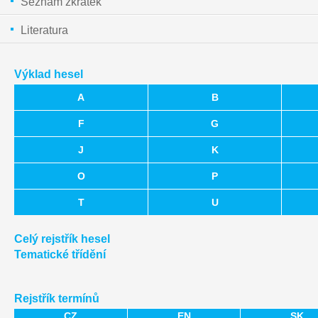
Seznam zkratek
Literatura
Výklad hesel
A
B
F
G
J
K
O
P
T
U
Celý rejstřík hesel
Tematické třídění
Rejstřík termínů
CZ
EN
SK