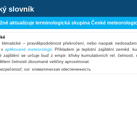
ký slovník
ěžné aktualizuje terminologická skupina České meteorologi
cké
 klimatické – pravděpodobnost překročení, nebo naopak nedosažen
á v
aplikované meteorologii
. Příkladem je teplotní zajištění zeměd. k
ké zajištění se určuje buď z empir. křivky kumulativních rel. četností,
dělení četností zkoumané veličiny aproximovat.
abezpečenosť;
rus
: климатическая обеспеченность