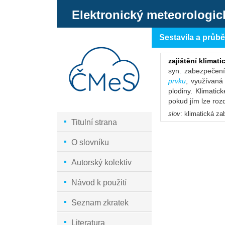
Elektronický meteorologic
Sestavila a průb
zajištění klimati
syn. zabezpečení
prvku
, využívan
plodiny. Klimatic
pokud jím lze roz
slov
: klimatická z
Titulní strana
O slovníku
Autorský kolektiv
Návod k použití
Seznam zkratek
Literatura