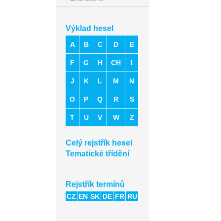
Výklad hesel
A
B
C
D
E
F
G
H
CH
I
J
K
L
M
N
O
P
Q
R
S
T
U
V
W
Z
Celý rejstřík hesel
Tematické třídění
Rejstřík termínů
CZ
EN
SK
DE
FR
RU