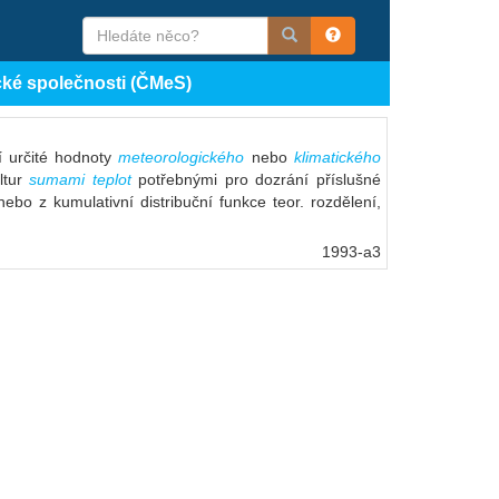
cké společnosti (ČMeS)
í určité hodnoty
meteorologického
nebo
klimatického
ultur
sumami teplot
potřebnými pro dozrání příslušné
 nebo z kumulativní distribuční funkce teor. rozdělení,
1993-a3