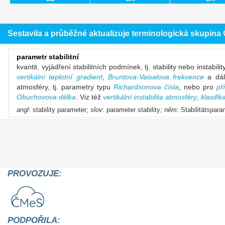
Sestavila a průběžné aktualizuje terminologická skupin
parametr stabilitní
kvantit. vyjádření stabilitních podmínek, tj. stability nebo instabili
vertikální teplotní gradient
,
Bruntova-Vaisalova frekvence
a dále
atmosféry, tj. parametry typu
Richardsonova čísla
, nebo pro
př
Obuchovova délka
. Viz též
vertikální instabilita atmosféry
,
klasifik
angl
: stability parameter;
slov
: parameter stability;
něm
: Stabilitätspar
PROVOZUJE:
PODPOŘILA: