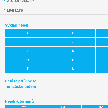
Seznam zkratek
Literatura
Výklad hesel
A
B
F
G
J
K
O
P
T
U
Celý rejstřík hesel
Tematické třídění
Rejstřík termínů
CZ
EN
SK