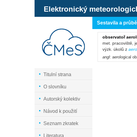
Elektronický meteorologic
Sestavila a průb
observatoř aero
met. pracoviště, 
výzk. úkolů z
aero
angl
: aerological o
Titulní strana
O slovníku
Autorský kolektiv
Návod k použití
Seznam zkratek
Literatura