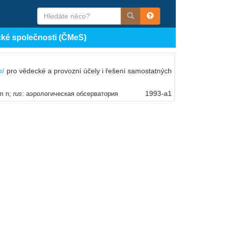
cké společnosti (ČMeS)
ní
pro vědecké a provozní účely i řešení samostatných
1993-a1
um n;
rus
: аэрологическая обсерватория