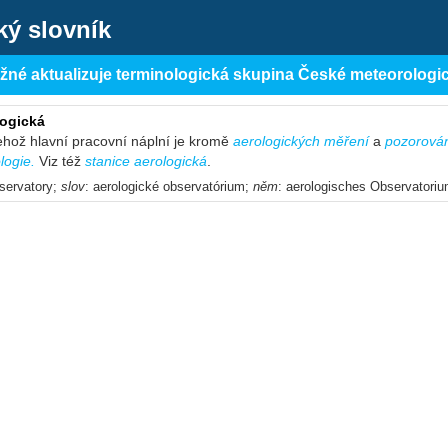
ký slovník
ěžné aktualizuje terminologická skupina České meteorologi
logická
jehož hlavní pracovní náplní je kromě
aerologických měření
a
pozorová
logie.
Viz též
stanice aerologická
.
bservatory;
slov
: aerologické observatórium;
něm
: aerologisches Observatori