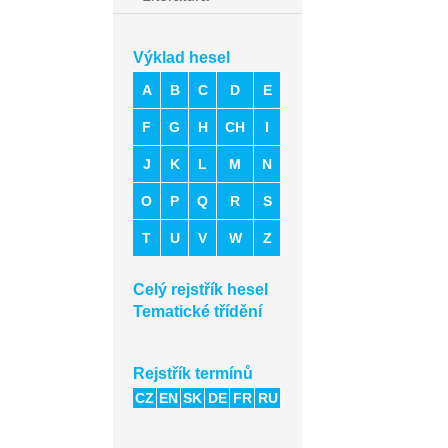
Výklad hesel
A
B
C
D
E
F
G
H
CH
I
J
K
L
M
N
O
P
Q
R
S
T
U
V
W
Z
Celý rejstřík hesel
Tematické třídění
Rejstřík termínů
CZ
EN
SK
DE
FR
RU