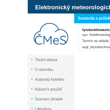
Elektronický meteorologic
Sestavila a průb
fytobioklimatolo
syn. bioklimatolog
Termín se skládá z
angl
: phytobioclim
Titulní strana
O slovníku
Autorský kolektiv
Návod k použití
Seznam zkratek
Literatura