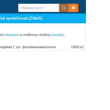
cké společnosti (ČMeS)
ezi
klimatem
a rostlinnou složkou
biosféry
.
1993-a1
 végétale f;
rus
: фитобиоклиматология