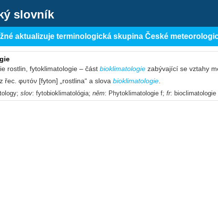
ký slovník
ěžné aktualizuje terminologická skupina České meteorologi
gie
ie rostlin, fytoklimatologie – část
bioklimatologie
zabývající se vztahy m
 řec. φυτόν [fyton] „rostlina“ a slova
bioklimatologie
.
atology;
slov
: fytobioklimatológia;
něm
: Phytoklimatologie f;
fr
: bioclimatologie