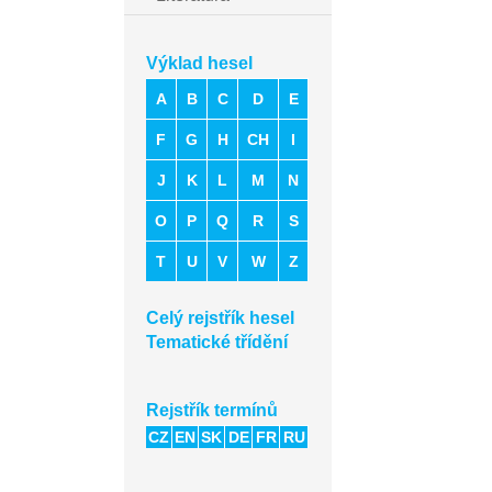
Výklad hesel
A
B
C
D
E
F
G
H
CH
I
J
K
L
M
N
O
P
Q
R
S
T
U
V
W
Z
Celý rejstřík hesel
Tematické třídění
Rejstřík termínů
CZ
EN
SK
DE
FR
RU