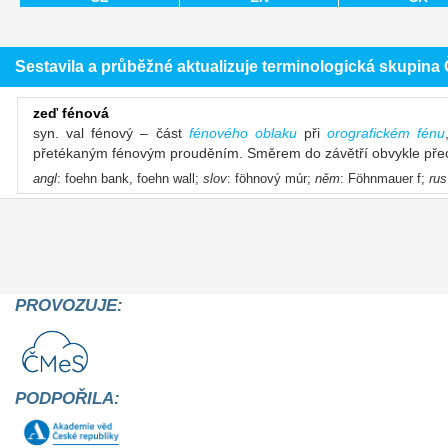
Sestavila a průběžné aktualizuje terminologická skupin
zeď fénová
syn. val fénový – část
fénového oblaku
při
orografickém fénu
přetékaným fénovým prouděním. Směrem do závětří obvykle pře
angl
: foehn bank, foehn wall;
slov
: föhnový múr;
něm
: Föhnmauer f;
rus
PROVOZUJE:
PODPOŘILA: