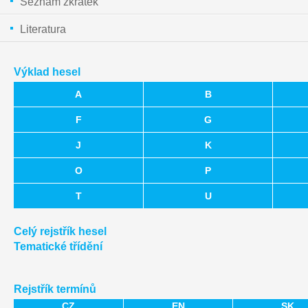
Seznam zkratek
Literatura
Výklad hesel
A
B
F
G
J
K
O
P
T
U
Celý rejstřík hesel
Tematické třídění
Rejstřík termínů
CZ
EN
SK