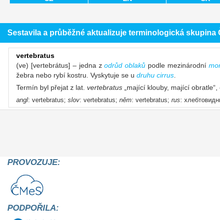
Sestavila a průběžné aktualizuje terminologická skupin
vertebratus
(ve) [vertebrátus] – jedna z
odrůd oblaků
podle mezinárodní
mor
žebra nebo rybí kostru. Vyskytuje se u
druhu
cirrus
.
Termín byl přejat z lat.
vertebratus
„mající klouby, mající obratle
angl
: vertebratus;
slov
: vertebratus;
něm
: vertebratus;
rus
: хлебтовид
PROVOZUJE:
PODPOŘILA: