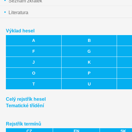
Seznam zkratek
Literatura
Výklad hesel
A
B
F
G
J
K
O
P
T
U
Celý rejstřík hesel
Tematické třídění
Rejstřík termínů
CZ
EN
SK