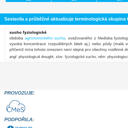
Sestavila a průběžné aktualizuje terminologická skupin
sucho fyziologické
obdoba
agronomického sucha
, uvažovaného z hlediska fyziolog
vysoká koncentrace rozpuštěných látek aj.) nebo půdy (malá vel
přičemž míra tohoto omezení není stejná pro všechny rostlinné d
angl
: physiological drought;
slov
: fyziologické sucho;
něm
: physiologis
PROVOZUJE:
PODPOŘILA: