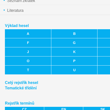
Seznam zkratek
Literatura
Výklad hesel
A
B
F
G
J
K
O
P
T
U
Celý rejstřík hesel
Tematické třídění
Rejstřík termínů
CZ
EN
SK