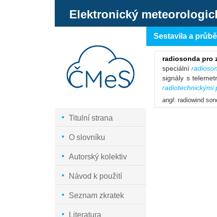
Elektronický meteorologic
Sestavila a průb
radiosonda pro 
speciální
radioso
signály s telemet
radiotechnickými 
angl
: radiowind so
Titulní strana
O slovníku
Autorský kolektiv
Návod k použití
Seznam zkratek
Literatura