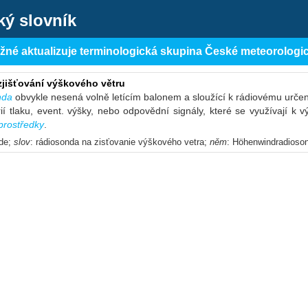
ký slovník
ěžné aktualizuje terminologická skupina České meteorologi
zjišťování výškového větru
nda
obvykle nesená volně letícím balonem a sloužící k rádiovému urče
rií tlaku, event. výšky, nebo odpovědní signály, které se využívají k 
prostředky
.
nde;
slov
: rádiosonda na zisťovanie výškového vetra;
něm
: Höhenwindradioso