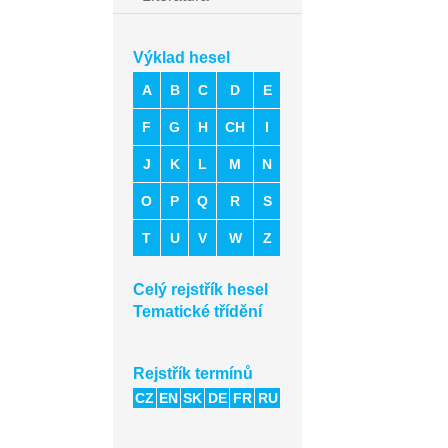
Výklad hesel
A
B
C
D
E
F
G
H
CH
I
J
K
L
M
N
O
P
Q
R
S
T
U
V
W
Z
Celý rejstřík hesel
Tematické třídění
Rejstřík termínů
CZ
EN
SK
DE
FR
RU