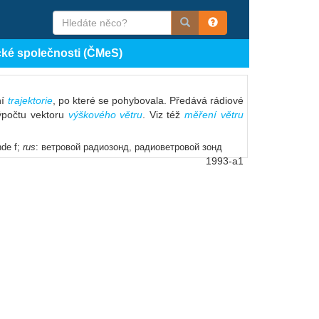
cké společnosti (ČMeS)
ní
trajektorie
, po které se pohybovala. Předává rádiové
výpočtu vektoru
výškového větru
. Viz též
měření větru
nde f;
rus
: ветровой радиозонд, радиоветровой зонд
1993-a1