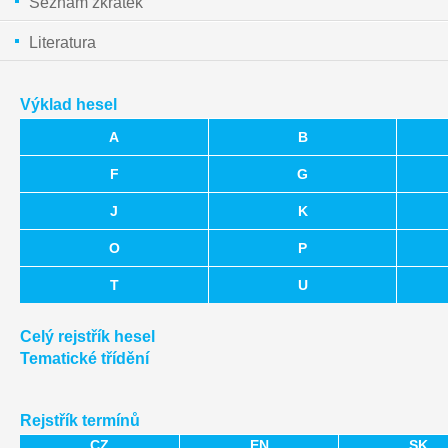
Seznam zkratek
Literatura
Výklad hesel
A
B
F
G
J
K
O
P
T
U
Celý rejstřík hesel
Tematické třídění
Rejstřík termínů
CZ
EN
SK