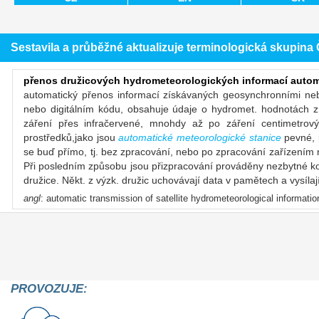
Sestavila a průběžné aktualizuje terminologická skupin
přenos družicových hydrometeorologických informací autom
automatický přenos informací získávaných geosynchronními ne
nebo digitálním kódu, obsahuje údaje o hydromet. hodnotách z
záření přes infračervené, mnohdy až po záření centimetro
prostředků,jako jsou
automatické meteorologické stanice
pevné, p
se buď přímo, tj. bez zpracování, nebo po zpracování zařízením n
Při posledním způsobu jsou přizpracování prováděny nezbytné ko
družice. Někt. z výzk. družic uchovávají data v pamětech a vysílaj
angl
: automatic transmission of satellite hydrometeorological informati
PROVOZUJE: