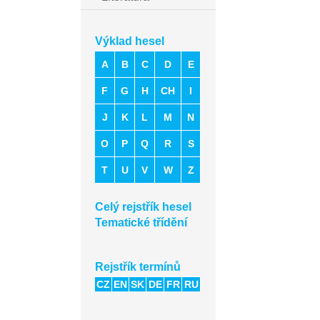
Výklad hesel
A
B
C
D
E
F
G
H
CH
I
J
K
L
M
N
O
P
Q
R
S
T
U
V
W
Z
Celý rejstřík hesel
Tematické třídění
Rejstřík termínů
CZ
EN
SK
DE
FR
RU