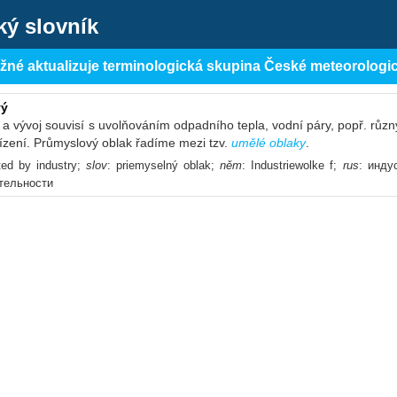
ký slovník
ěžné aktualizuje terminologická skupina České meteorologi
vý
k a vývoj souvisí s uvolňováním odpadního tepla, vodní páry, popř. růz
ízení. Průmyslový oblak řadíme mezi tzv.
umělé oblaky
.
ted by industry;
slov
: priemyselný oblak;
něm
: Industriewolke f;
rus
: инду
тельности