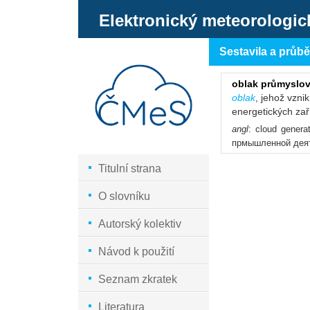
Elektronický meteorologic
Sestavila a průb
oblak průmyslo
oblak
, jehož vzni
energetických zař
angl
: cloud genera
прмышленной дея
Titulní strana
O slovníku
Autorský kolektiv
Návod k použití
Seznam zkratek
Literatura