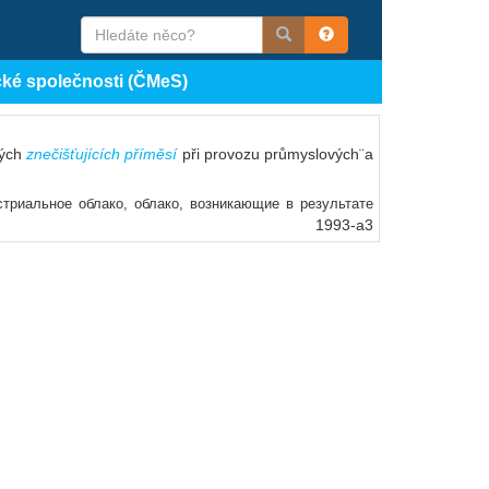
cké společnosti (ČMeS)
ných
znečišťujících příměsí
při provozu průmyslových¨a
стриальное облако, облако, возникающие в результате
1993-a3