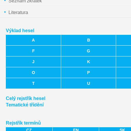
Seznam zkratek
Literatura
Výklad hesel
A
B
F
G
J
K
O
P
T
U
Celý rejstřík hesel
Tematické třídění
Rejstřík termínů
CZ
EN
SK