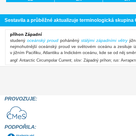
Sestavila a průběžné aktualizuje terminologická skupin
příhon Západní
studený
oceánský proud
poháněný
stálými západními větry
jižn
nejmohutnější oceánský proud ve světovém oceánu a zesiluje izol
v jižním Pacifiku, Atlantiku a Indickém oceánu, kde se od něj sm
angl
: Antarctic Circumpolar Current;
slov
: Západný príhon;
rus
: Aнтарк
PROVOZUJE:
PODPOŘILA: