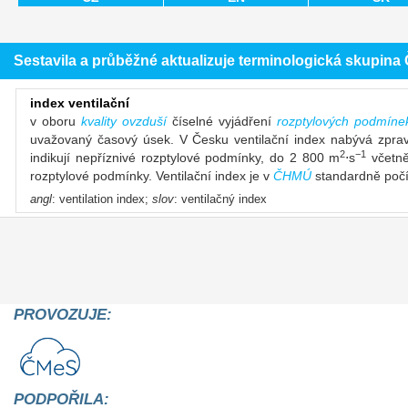
Sestavila a průběžné aktualizuje terminologická skupin
index ventilační
v oboru
kvality ovzduší
číselné vyjádření
rozptylových podmíne
uvažovaný časový úsek. V Česku ventilační index nabývá zpra
2
−1
indikují nepříznivé rozptylové podmínky, do 2 800 m
⋅s
včetně
rozptylové podmínky. Ventilační index je v
ČHMÚ
standardně poč
angl
: ventilation index;
slov
: ventilačný index
PROVOZUJE:
PODPOŘILA: