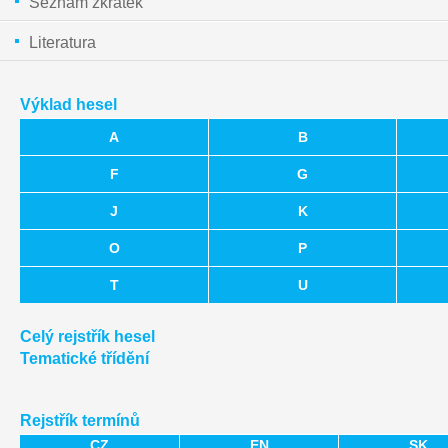
Seznam zkratek
Literatura
Výklad hesel
A
B
F
G
J
K
O
P
T
U
Celý rejstřík hesel
Tematické třídění
Rejstřík termínů
CZ
EN
SK