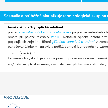
Sestavila a průběžné aktualizuje terminologická skupin
hmota atmosféry optická relativní
poměr
absolutní optické hmoty atmosféry
při poloze nebeského t
hmotě při poloze tělesa v
zenitu
. Relativní optická hmota at
popisujících zejména šíření
přímého slunečního záření
v zemsk
označovaná jako
m
, zpravidla počítá pomocí jednoduchého vzor
−
1
=
(
sin
)
.
m
h
Při menších výškách je vhodné použít opravu na zakřivení zem
angl
: relative optical air mass;
slov
: relatívna optická hmota atmosféry
PROVOZUJE: