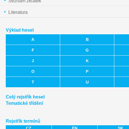
Seznam zkratek
Literatura
Výklad hesel
A
B
F
G
J
K
O
P
T
U
Celý rejstřík hesel
Tematické třídění
Rejstřík termínů
CZ
EN
SK