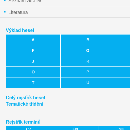
Seznam zkratek
Literatura
Výklad hesel
A
B
F
G
J
K
O
P
T
U
Celý rejstřík hesel
Tematické třídění
Rejstřík termínů
CZ
EN
SK