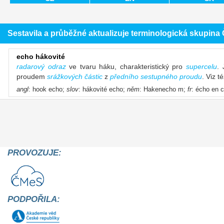
Sestavila a průběžné aktualizuje terminologická skupin
echo hákovité
radarový odraz
ve tvaru háku, charakteristický pro
supercelu
.
proudem
srážkových částic
z
předního sestupného proudu
. Viz t
angl
: hook echo;
slov
: hákovité echo;
něm
: Hakenecho m;
fr
: écho en 
PROVOZUJE:
PODPOŘILA: