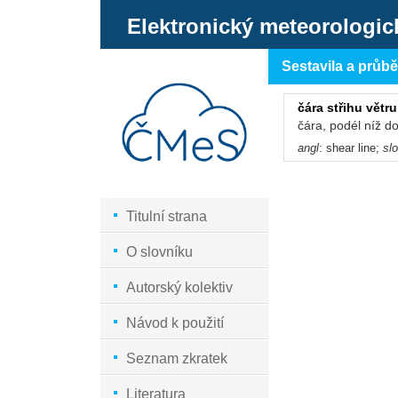
Elektronický meteorologic
Sestavila a průb
čára střihu větru
čára, podél níž d
angl
: shear line;
sl
Titulní strana
O slovníku
Autorský kolektiv
Návod k použití
Seznam zkratek
Literatura