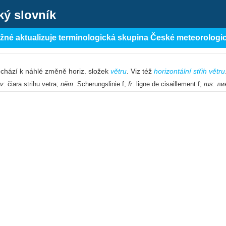
ký slovník
ěžné aktualizuje terminologická skupina České meteorologi
ochází k náhlé změně horiz. složek
větru
. Viz též
horizontální střih větru
ov
: čiara strihu vetra;
něm
: Scherungslinie f;
fr
: ligne de cisaillement f;
rus
: л