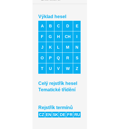
Výklad hesel
A
B
C
D
E
F
G
H
CH
I
J
K
L
M
N
O
P
Q
R
S
T
U
V
W
Z
Celý rejstřík hesel
Tematické třídění
Rejstřík termínů
CZ
EN
SK
DE
FR
RU