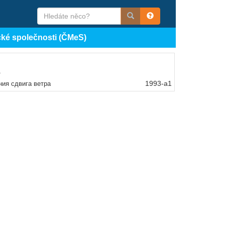
cké společnosti (ČMeS)
.
1993-a1
иния сдвига ветра