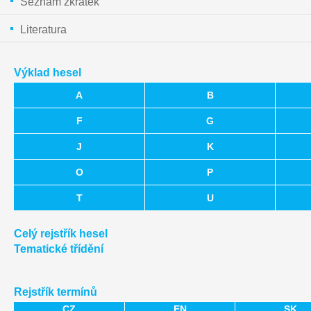
Seznam zkratek
Literatura
Výklad hesel
A
B
F
G
J
K
O
P
T
U
Celý rejstřík hesel
Tematické třídění
Rejstřík termínů
CZ
EN
SK