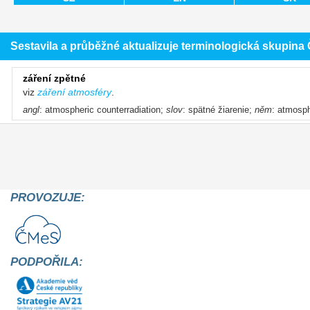
Sestavila a průběžné aktualizuje terminologická skupin
záření zpětné
viz
záření atmosféry
.
angl
: atmospheric counterradiation;
slov
: spätné žiarenie;
něm
: atmosp
PROVOZUJE:
PODPOŘILA: