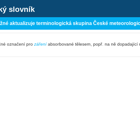
ký slovník
ěžné aktualizuje terminologická skupina České meteorologi
čné označení pro
záření
absorbované tělesem, popř. na ně dopadající 
f