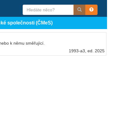
cké společnosti (ČMeS)
nebo k němu směřující.
1993-a3, ed. 2025