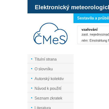
Elektronický meteorologic
Sestavila a průb
vzařování
zast. nejednozna
něm
: Einstrahlung 
Titulní strana
O slovníku
Autorský kolektiv
Návod k použití
Seznam zkratek
Literatura