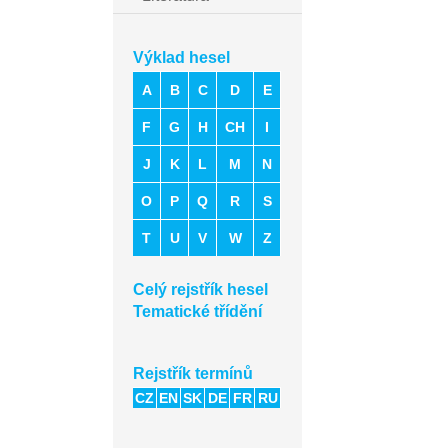
Výklad hesel
A
B
C
D
E
F
G
H
CH
I
J
K
L
M
N
O
P
Q
R
S
T
U
V
W
Z
Celý rejstřík hesel
Tematické třídění
Rejstřík termínů
CZ
EN
SK
DE
FR
RU