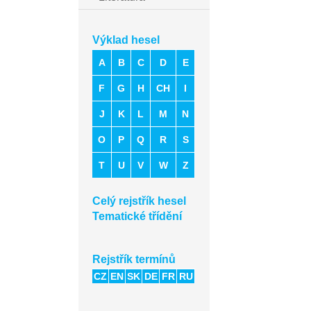
Výklad hesel
A
B
C
D
E
F
G
H
CH
I
J
K
L
M
N
O
P
Q
R
S
T
U
V
W
Z
Celý rejstřík hesel
Tematické třídění
Rejstřík termínů
CZ
EN
SK
DE
FR
RU