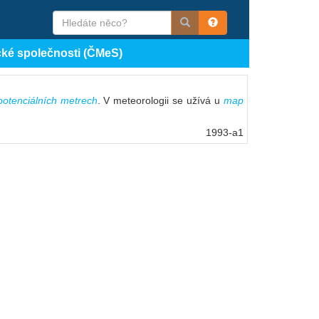
cké společnosti (ČMeS)
otenciálních metrech
. V meteorologii se užívá u
map
1993-a1