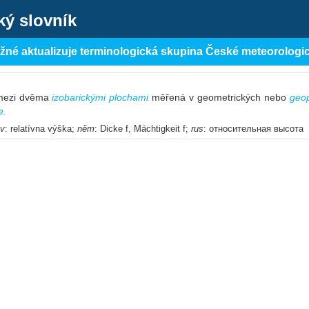
ký slovník
ěžné aktualizuje terminologická skupina České meteorologi
 mezi dvěma
izobarickými plochami
měřená v geometrických nebo
geop
e.
ov
: relatívna výška;
něm
: Dicke f, Mächtigkeit f;
rus
: относительная высота