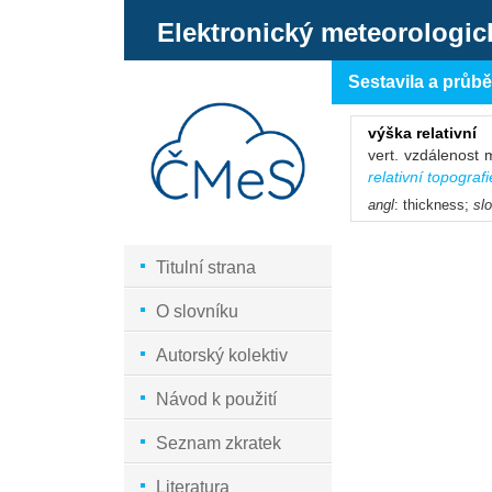
Elektronický meteorologic
Sestavila a průb
výška relativní
vert. vzdálenost
relativní topografi
angl
: thickness;
sl
Titulní strana
O slovníku
Autorský kolektiv
Návod k použití
Seznam zkratek
Literatura