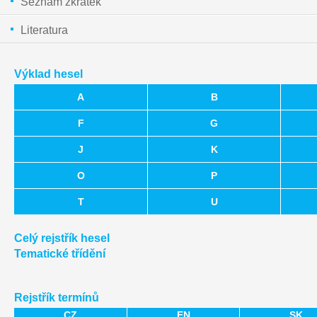
Seznam zkratek
Literatura
Výklad hesel
A
B
F
G
J
K
O
P
T
U
Celý rejstřík hesel
Tematické třídění
Rejstřík termínů
CZ
EN
SK