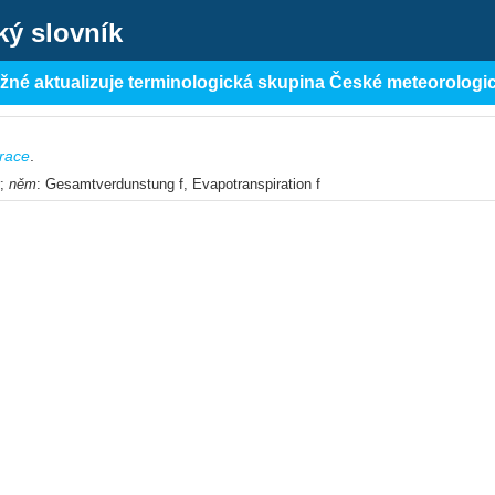
ký slovník
ěžné aktualizuje terminologická skupina České meteorologi
race
.
r;
něm
: Gesamtverdunstung f, Evapotranspiration f