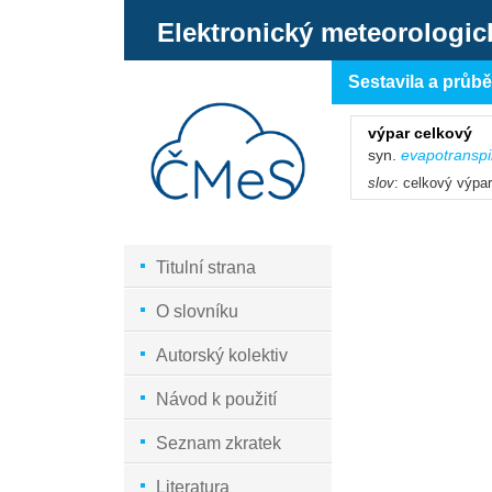
Elektronický meteorologic
Sestavila a průb
výpar celkový
syn.
evapotranspi
slov
: celkový výpa
Titulní strana
O slovníku
Autorský kolektiv
Návod k použití
Seznam zkratek
Literatura