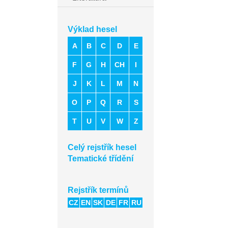
Výklad hesel
A
B
C
D
E
F
G
H
CH
I
J
K
L
M
N
O
P
Q
R
S
T
U
V
W
Z
Celý rejstřík hesel
Tematické třídění
Rejstřík termínů
CZ
EN
SK
DE
FR
RU