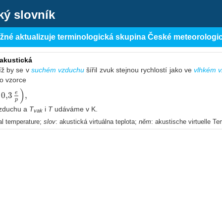
ký slovník
ěžné aktualizuje terminologická skupina České meteorologi
 akustická
níž by se v
suchém vzduchu
šířil zvuk stejnou rychlostí jako ve
vlhkém 
o vzorce
)
0,3
,
e
p
vzduchu a
T
i
T
udáváme v K.
vak
ual temperature;
slov
: akustická virtuálna teplota;
něm
: akustische virtuelle Te