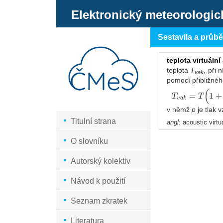
Elektronický meteorologic
Sestavila a průb
teplota virtuální
teplota
T
, při 
vak
pomocí přibližnéh
(
=
1
+
T
T
v
a
k
v němž
p
je tlak 
Titulní strana
angl
: acoustic virt
O slovníku
Autorský kolektiv
Návod k použití
Seznam zkratek
Literatura