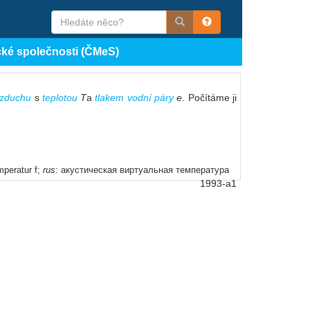
cké společnosti (ČMeS)
vzduchu
s
teplotou
T
a
tlakem vodní páry
e
. Počítáme ji
mperatur f;
rus
: акустическая виртуальная температура
1993-a1