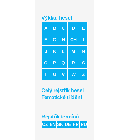
Výklad hesel
A
B
C
D
E
F
G
H
CH
I
J
K
L
M
N
O
P
Q
R
S
T
U
V
W
Z
Celý rejstřík hesel
Tematické třídění
Rejstřík termínů
CZ
EN
SK
DE
FR
RU