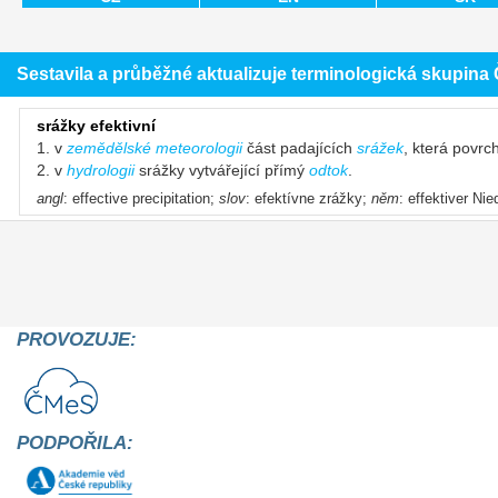
Sestavila a průběžné aktualizuje terminologická skupin
srážky efektivní
1. v
zemědělské meteorologii
část padajících
srážek
, která povrc
2. v
hydrologii
srážky vytvářející přímý
odtok
.
angl
: effective precipitation;
slov
: efektívne zrážky;
něm
: effektiver N
PROVOZUJE:
PODPOŘILA: