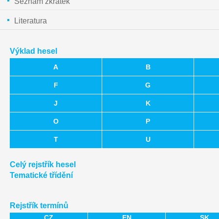
Seznam zkratek
Literatura
Výklad hesel
A
B
F
G
J
K
O
P
T
U
Celý rejstřík hesel
Tematické třídění
Rejstřík termínů
CZ
EN
SK