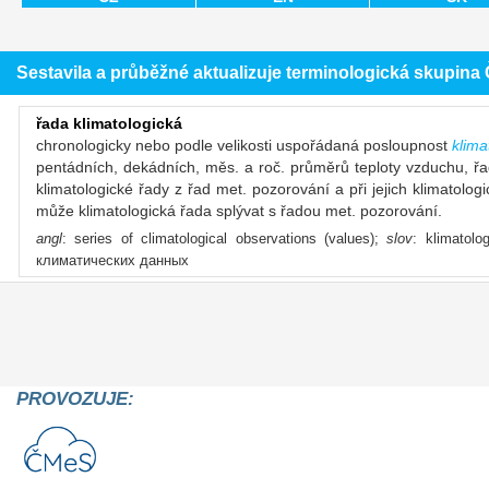
Sestavila a průběžné aktualizuje terminologická skupin
řada klimatologická
chronologicky nebo podle velikosti uspořádaná posloupnost
klima
pentádních, dekádních, měs. a roč. průměrů teploty vzduchu, řad
klimatologické řady z řad met. pozorování a při jejich klimatolo
může klimatologická řada splývat s řadou met. pozorování.
angl
: series of climatological observations (values);
slov
: klimatolo
климатических данных
PROVOZUJE: