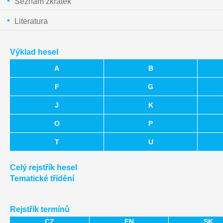
Seznam zkratek
Literatura
Výklad hesel
A
B
F
G
J
K
O
P
T
U
Celý rejstřík hesel
Tematické třídění
Rejstřík termínů
CZ
EN
SK