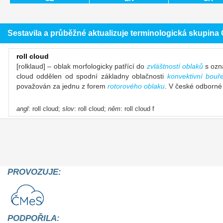
Sestavila a průběžné aktualizuje terminologická skupin
roll cloud
[rolklaud] – oblak morfologicky patřící do
zvláštností oblaků
s oz
cloud oddělen od spodní základny oblačnosti
konvektivní bouř
považován za jednu z forem
rotorového oblaku
. V české odborné 
angl
: roll cloud;
slov
: roll cloud;
něm
: roll cloud f
PROVOZUJE:
PODPOŘILA: