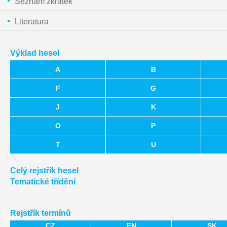
Seznam zkratek
Literatura
Výklad hesel
A
B
F
G
J
K
O
P
T
U
Celý rejstřík hesel
Tematické třídění
Rejstřík termínů
CZ
EN
SK