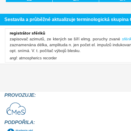
Sestavila a průběžné aktualizuje terminologická skupin
registrátor sfériků
zapisovač azimutů, ze kterých se šíří elmg. poruchy zvané
sféri
zaznamenána délka, amplituda n. jen počet el. impulzů indukova
opt. snímá. V. t. počítač výbojů blesku.
angl
: atmospherics recorder
PROVOZUJE:
PODPOŘILA: