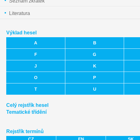
Seznam zkratek
Literatura
Výklad hesel
A
B
F
G
J
K
O
P
T
U
Celý rejstřík hesel
Tematické třídění
Rejstřík termínů
CZ
EN
SK