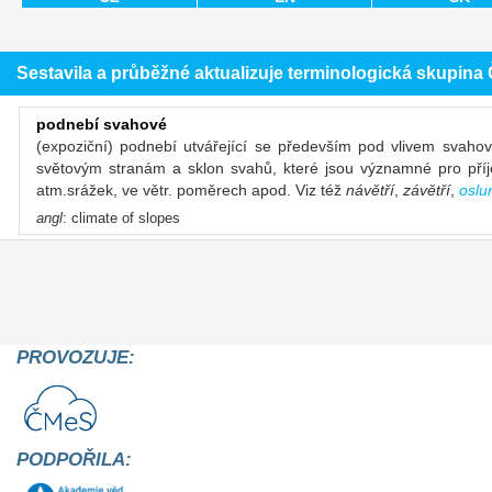
Sestavila a průběžné aktualizuje terminologická skupin
podnebí svahové
(expoziční) podnebí utvářející se především pod vlivem svahové
světovým stranám a sklon svahů, které jsou významné pro př
atm.srážek, ve větr. poměrech apod. Viz též
návětří
,
závětří
,
oslu
angl
: climate of slopes
PROVOZUJE:
PODPOŘILA: