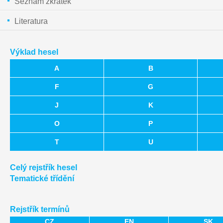
Seznam zkratek
Literatura
Výklad hesel
A
B
F
G
J
K
O
P
T
U
Celý rejstřík hesel
Tematické třídění
Rejstřík termínů
CZ
EN
SK